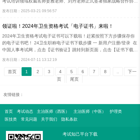
考试培训领域权威名师姜雅老师、刘丹老师正式签署独家战略合作协
议。 此次签约标志着考试知己执业药师职业资格培训领域再添重磅师
发布日期：2025-03-21 09:56:57
资力量，未来将携手两位老师为考生打造更专业、更高效的备考体系，
助力执业药师考生一战通关！ 名师风采 实力领航： 姜雅老师 国内顶
领证啦！2024年卫生资格考试「电子证书」来啦！
级培训师，清华大学北京协和医学院博士，任职于北京985、211大
学，担任研究员和硕士研究生导师，专注于药物及相关专业的研究和培
2024年卫生资格考试电子证书可以下载啦！赶紧按照下方步骤保存你
训十余年。主讲执业药师中药学和西药学专业知识一、药师职...
的电子证书吧！ 24卫生职称电子证书下载步骤 一 新用户注册/登录 在
中国人事考试网，点击【证书验证】跳转到新页面，点击【证书下载】
到登录界面，输入账号密码，电脑登录： 二 查询证书信息 阅读《服务
发布日期：2024-07-11 13:12:19
须知》，点击[同意]后，进入持证人员查询页面，根据注册信息，查询
已开通证书查询的考试中，当前用户所获取的证书信息。 证书状态
首页
1
2
3
4
5
6
7
8
..
下一
为：有效 三 下载证书 点击图片中绿色[下载]按钮，按照系统提示，下
页
尾页
载卫生专业技术资格证书PDF电子版，用于本地保存、打印。24卫生
职称纸质证书 卫生资格证书一般在成绩公布后2~3个月开始，...
友情链接：
首页
考试动态
主治医师（西医）
主治医师（中医）
护理类
医技类
常见问题
关于我们
隐私条款
考试知己平台下载