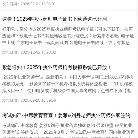
成绩单=领证通行证！必须打印并妥善保存，逾期不补，未通过考生也
发布日期：2026-07-01 10:06:01
建议打印！ ！！建议：PDF保存+纸质打印，入职、报考、审核都要
用 ！！成绩单作用： ·考过4科的考生：领取纸质证书重要材料，医院
速看！2025年执业药师电子证书下载通道已开启
聘用时 ·考过单科的考生：27年补考剩余科目，作为历史考生的现场审
核重要材料 ·未过的考生：下次报考时，作为历史考生的现场审核重要
好消息，部分地区2025年度执业药师考试电子证书可以下载了。如何
材料 02 下载电子证书+领取纸质证书 电子证书：成绩公布...
查验和下载电子证书？其他地区证书办理进度？赶紧来看看吧 电子证
书上线 广东电子证书下载页面截图 各地电子证书陆续上线，有紧急需
要证书找工作，评职称，涨工资的考生们，可在近期多关注电子证书进
发布日期：2025-12-02 13:20:02
度。当然，老师也会第一时间为大家整理汇总的。 电子证书查询、下
载 01 进入中国人事考试网 登录中国人事考试网，点击左侧菜单中的
紧急通知！2025年执业药师机考模拟系统已开放！
【电子证书下载】栏目 02 选择证书下载并完成账号登录 完成上述操作
后跳转到以下页面，选择持证人查询下载，登录“全国专业技术人员职
2025年执业药师考试 最新消息！ 中国人事考试网已上线执业药师机
业资格证书查询验证系统（证书下载）” 02...
考模拟系统 ，赶紧来了解一下机考模拟系统具体流程吧！ 01 机考模
拟入口一 1、使用电脑或手机登录中国人事考试网，点击右下角【电子
化考试服务专区】 2、进入电子化考试服务专区，再选择执业药师考试
发布日期：2025-09-20 10:59:56
项目。 02 机考模拟入口二 中席教育·考试知己的机考模拟系统已经正
式开放，题型题量完整，大家可以使用考试知己APP人机对话考试系统
考试知己·中席教育官宣！姜雅&刘丹老师执业药师独家签约仪式圆满落幕！
进行模拟考试！ 打开考试知己APP——题库——模拟考试——选择科
目——人机对话考试提前在机考模拟系统练习做题，到考场轻松拿捏考
考试知己 中席教育 姜雅&刘丹 执业药师独家签约 强师联盟·破局执业
试！
药师考试 签约仪式： 2025年3月， 考试知己中席教育与国内执业药师