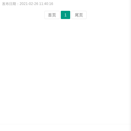
乙酸浸泡30分钟。4.微生态的平衡是指在长期进化过程中形成的正常微
发布日期：2021-02-26 11:40:16
生物与不同宿主在不同发育阶段动态的生理组合，达到三个方面的平衡
即定位、定性、定量。5.计划工作的原则包括系统性原则、创新原则。
首页
1
尾页
6.评估形势的内容包括市场，社会竞争。7.令人"满意"的决策应当符合
的标准是全局性标准、经济性标准、适宜性标准。8.常用的反馈技巧包
括肯定性反馈、否定性反馈、模糊性反馈。9.知信行模式是改变人类健
康相关行为的模式之一，它将人类行为...