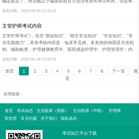
部肿胀感，呈“肾性面容”，可伴有下肢轻度凹陷性水肿。少数...
确定延迟了，而且截止小编发稿前官方还没有发布考试时间，但是希望
广大考生不要盲目松懈！因为，今年主管护师考试难度可能会增加！快
发布日期：2020-04-30 11:20:11
来听小编给你分析分析：①、通过今年新冠疫情我们可以看出，咱们国
家对于医护人员的需求会增加，同时，对于专业水平的要求肯定还是严
主管护师考试内容
谨不会放松的。出于对从业人员的综合素质以及能力要求，主管护师考
试难度也不会降低。②、主管护师考试时间悬而未定，留给广大主管护
主管护师考4门，包含“基础知识”、“相关专业知识”、“专业知识”、“专
师考生的复习时间大大增加。出于对通过率的把控，故而考试难度可能
业实践能力”，具体考核内容是：临床常见病、多发病的病因及并发机
会适当增加。无论是从出题难度还是灵活度而言，应...
制、辅助检查；护理健康教育学、医院感染护理学、护理管理学；内科
专业疾病的临床表现、外科专业疾病的临床表现、妇科专业疾病的临床
发布日期：2020-04-28 14:00:31
表现、治疗要点等。其中考试科目和考试内容对应关系参考见下表，具
体以考试大纲要求为准。更多卫生资格考试问题和新大纲问题可以咨询
首页
1
2
3
4
5
6
7
8
下一页
尾
考试知己陈老师（微信kszj777）
页
友情链接：
首页
考试动态
主治医师（西医）
主治医师（中医）
护理类
医技类
常见问题
关于我们
隐私条款
考试知己平台下载