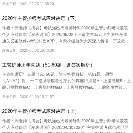
为病人施行气管切开的部位是2~4软骨环处。隆突是支气管镜检时的重
发布日期：2021-02-26 11:35:29
要标记。考点3、Ⅰ型细胞是气体交换的主要场所；Ⅱ型细胞分泌表面活
性物质和巨噬细胞。考点4、呼吸过程的3个环节为：外呼吸、气体在
2020年主管护师考试应对诀窍（下）
血液中的运输、内呼吸。考点5、气管移向健侧见于大量胸腔积液、气
胸；气管移向患侧见于胸膜粘连、肺不张或肺纤维化。 二、急性呼吸
作者：周老师【摘要】考试知己周老师针对2020年主管护师考试发表
道感染（一）急性上呼吸道感染考点1、急性上呼吸道感染是指鼻腔、
个人应对诀窍【发表时间】2020/05/02上一篇文章写到卫生资格考试
咽或喉部的急性炎症，常为病毒感染...
通关必备软件--考试知己APP，今天小编就为大家深入解读一下这款软
件。 ①、考试知己的题库，是根据国家每年公布的考试大纲,与各大
发布日期：2020-05-02 19:43:38
出版社合作，由专家出题组进行命题及更新，考点覆盖全面，题库可以
按章节进行答题刷题、错题会自动收录到错题重做中，方便进行纠错学
主管护师历年真题（51-60题，含答案解析）
习、可以进行无限次模拟考试、人机对话考试、还可以对每道题目添加
自己的笔记内容，收藏知识点薄弱的题目。②、这个专业咱们的题库有
主管护师历年真题（51-60题，附带答案解析）第51题：题型
36400多道题，包含章节练习题和历年真题。题目95%以上都有完整的
【A1/A2】胃、十二指肠溃疡急性穿孔的疼痛特点是A：上腹隐痛B：上
解析。 ③、人机对话知识咱们...
腹刀割样疼痛C：上腹烧灼样痛D：上腹胀裂样痛E：上腹阵发性绞痛
答案：B解析：穿孔多见于十二指肠溃疡，表现为突发上腹部剧烈疼
发布日期：2020-04-30 15:21:57
痛，如刀割样，可迅速遍及全腹，大汗淋漓、烦躁不安，服用抑酸剂不
能缓解。（添加张老师微信:464728978 领取考试知己app题库激活码
2020年主管护师考试应对诀窍（上）
和核心考点资料）第52题：题型【A1/A2】急性肾炎水肿部位最早多由
下列哪一部位开始A:眼睑B:面部C:腰部D:胫前区E:踝部答案：A解析：
作者：周老师【摘要】考试知己周老师针对2020年主管护师考试发表
急性肾小球肾炎80%以上病人可出现水肿，多表现为晨起眼睑水肿，面
个人应对诀窍【发表时间】2020/04/302020年主管护师考试虽然已经