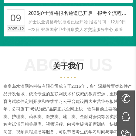
间2026 各专业考试具体日期 4月18日考试专业（31
个） 4月19日考试专业（31个） ...
2026护士资格报名通道已开启！报考全流程来啦！
09
护士执业资格考试报名已经开始 报名时间：12月9日
2025-12
~22日 登录国家卫生健康委人才交流服务中心 跟着老
师一起完成报名操作 NO.1 登录官网 1、登录国家卫生
健康委人才交流服务中心官方网站（w...
ABOUT US
关于我们
秦皇岛水滴网络科技有限公司成立于2016年，多年深耕教育类软件产
品开发领域，依托专业的互联网技术和权威的教育资源，重磅推出教
育考试软件定制开发和在线学习云平台建设两大主营业务板块。2019
年，公司旗下"考试知己"品牌正式全网上线，软件目前主要涵盖医学
类、护理类、药学类、医技类、建工类、金融财会类等各类执业、职
称考试辅导相关题库、视频课程。向考生提供题库训练、快捷解释及
问答、视频课程点播等服务，可以节省考生的学习时间与学习成本，