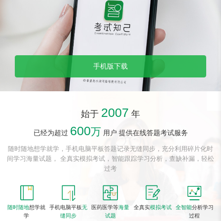
手机版下载
2007
始于
年
600
万
已经为超过
用户 提供在线答题考试服务
随时随地想学就学，手机电脑平板答题记录无缝同步，充分利用碎片化时
间学习海量试题，
全真实模拟考试，智能跟踪学习分析，查缺补漏，轻松
过考
随时随地
想学就
手机电脑平板
无
医药医学等
海量
全真实
模拟考试
全智能
分析学习
学
缝同步
试题
过程