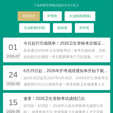
【 各种医学类精品题目尽在于此 】
考试动态
护理类
主治医师(西医)
主治医师(中医)
医技类
药学类
今日起打印成绩单！2026卫生资格考后领证流程及注意事项
01
恭喜通过2026年卫生资格考试！备考长跑结束，但职
2026-07
业征程仍在继续！考后重要事项千万别遗漏。 01 打印
成绩单 打印入口：国家卫生健康委人才交流中心官
网 入口下载开放时间：2026年7月1日 重要提醒...
6月25日起，2026年护考成绩通知单开始下载打印！
24
自6月25日起至2027年4月30日，2026年护士资格考试
2026-06
成绩单打印入口持续开放！登录国家卫生健康委人才交
流中心（www.21wecan.com）即可打印。 01 成绩单
作用 成绩单非常重要！所有考生都要打印！ 1.立...
速查！2026卫生资格考试成绩已出
15
好消息！好消息！ 2026护士执业资格考试成绩公布
2026-06
啦！ 成绩查询方法 登录国家卫生健康委人才交流服务