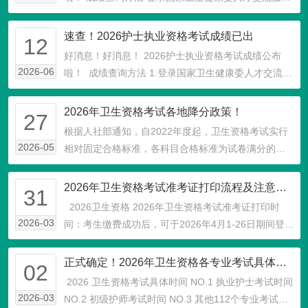
中心官网，点击“进入2026年度护士执业资格考试查分
入口”。考生使用报名阶段时注册的用户名、密码...
速查！2026护士执业资格考试成绩已出
12
好消息！好消息！ 2026护士执业资格考试成绩公布
2026-06
啦！ 成绩查询方法 1.登录国家卫生健康委人才交流服
务中心官网，点击“进入2026年度护士执业资格考试查
分入口”。 2.考生使用报名阶段时注...
2026年卫生资格考试各地降分政策！
27
根据人社部通知，自2022年度起，卫生资格考试实行
2026-05
相对固定合格标准，各科目合格标准为试卷满分的
60%，故此2026年固定还是为60%。 由于卫生资格考
试各科目满分为100分，所以分数线相对固定为60
2026年卫生资格考试准考证打印流程及注意事项
31
分！ 这是一个...
2026卫生资格 2026年卫生资格考试准考证打印时
2026-03
间：考生缴费成功后，可于2026年4月1-26日期间登录
考生管理平台下载打印准考证，作为参加考试的凭
证。 01 准考证打印流程 登录国家卫...
正式确定！2026年卫生资格各专业考试具体时间
02
2026 卫生资格考试具体时间 NO.1 执业护士考试时间
2026-03
NO.2 初级护师考试时间 NO.3 其他112个专业考试时