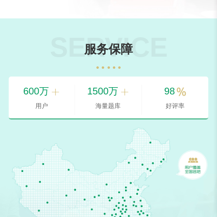
SERVICE
服务保障
600
万
1500
万
98
用户
海量题库
好评率